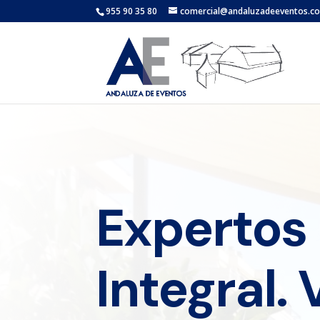
955 90 35 80
comercial@andaluzadeeventos.c
Expertos
Integral. 