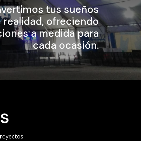
vertimos tus sueños
 realidad, ofreciendo
ciones a medida para
cada ocasión.
s
proyectos